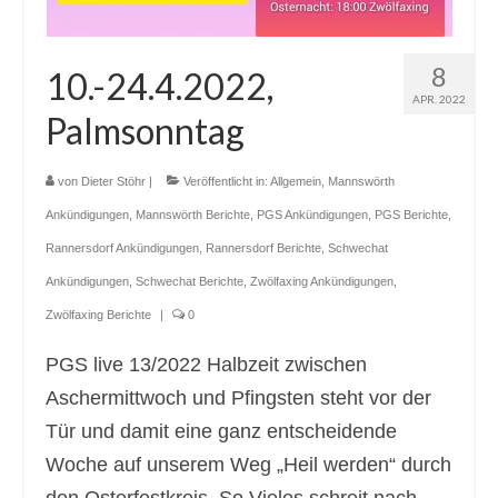
8
10.-24.4.2022,
APR. 2022
Palmsonntag
von
Dieter Stöhr
|
Veröffentlicht in:
Allgemein
,
Mannswörth
Ankündigungen
,
Mannswörth Berichte
,
PGS Ankündigungen
,
PGS Berichte
,
Rannersdorf Ankündigungen
,
Rannersdorf Berichte
,
Schwechat
Ankündigungen
,
Schwechat Berichte
,
Zwölfaxing Ankündigungen
,
Zwölfaxing Berichte
|
0
PGS live 13/2022 Halbzeit zwischen
Aschermittwoch und Pfingsten steht vor der
Tür und damit eine ganz entscheidende
Woche auf unserem Weg „Heil werden“ durch