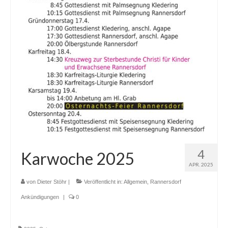
Newsfeed
Kontakt
Gottesdienste
Unser Angebot
Chronik Kirche Rannersdorf
Chronik Kirche Kledering
Bilderbuch
4
Karwoche 2025
Pfarre Schwechat
APR. 2025
von
Dieter Stöhr
|
Veröffentlicht in:
Allgemein
,
Rannersdorf
Newsfeed
Ankündigungen
|
0
Kontakt
Standorte