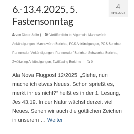
Gottesdienste
4
6.-13.4.2025, 5.
Flohmarkt
APR. 2025
Fastensonntag
Kirchenführung
von
Dieter Stöhr
|
Veröffentlicht in:
Allgemein
,
Mannswörth
Dreifaltigkeitsnews
Ankündigungen
,
Mannswörth Berichte
,
PGS Ankündigungen
,
PGS Berichte
,
Impressum
Rannersdorf Ankündigungen
,
Rannersdorf Berichte
,
Schwechat Berichte
,
Zwölfaxing Ankündigungen
,
Zwölfaxing Berichte
|
0
Ala Nova Flugpost 12/2025 „Siehe, nun
mache ich etwas Neues. Schon sprießt es,
merkt ihr es nicht?“ heißt es in der 1. Lesung,
Jes 43,19. In der Natur wächst derzeit viel
Neues. Sehen wir auch die göttlichen Zeichen
in unserem …
Weiter