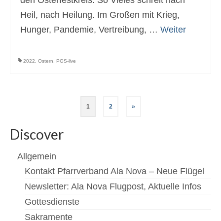
den Osterfestkreis. So Vieles schreit nach
Heil, nach Heilung. Im Großen mit Krieg,
Hunger, Pandemie, Vertreibung, …
Weiter
2022
,
Ostern
,
PGS-live
Seitennummerierung
1
2
»
der
Discover
Beiträge
Allgemein
Kontakt Pfarrverband Ala Nova – Neue Flügel
Newsletter: Ala Nova Flugpost, Aktuelle Infos
Gottesdienste
Sakramente