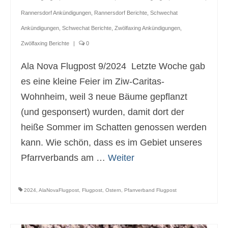
Rannersdorf Ankündigungen
,
Rannersdorf Berichte
,
Schwechat
Ankündigungen
,
Schwechat Berichte
,
Zwölfaxing Ankündigungen
,
Zwölfaxing Berichte
|
0
Ala Nova Flugpost 9/2024 Letzte Woche gab
es eine kleine Feier im Ziw-Caritas-
Wohnheim, weil 3 neue Bäume gepflanzt
(und gesponsert) wurden, damit dort der
heiße Sommer im Schatten genossen werden
kann. Wie schön, dass es im Gebiet unseres
Pfarrverbands am …
Weiter
2024
,
AlaNovaFlugpost
,
Flugpost
,
Ostern
,
Pfarrverband Flugpost