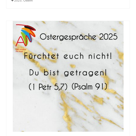
2025
,
Ostern
Pfarrfriedhof
Menschen
Gottesdienst
Pfarrcaritas
Firmung
Fastentücher von Max Rauch
Pfarre Zwölfaxing
Newsfeed
Kontakt
Menschen in der Pfarre Zwölfaxing