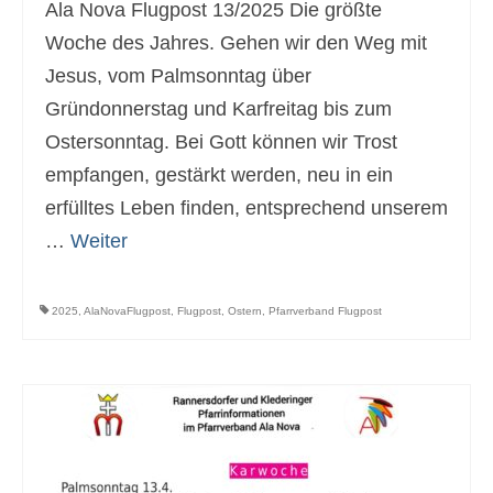
Ala Nova Flugpost 13/2025 Die größte
Newsfeed
Woche des Jahres. Gehen wir den Weg mit
Jesus, vom Palmsonntag über
Kontakt
Gründonnerstag und Karfreitag bis zum
Gottesdienste
Ostersonntag. Bei Gott können wir Trost
Unsere Angebote
empfangen, gestärkt werden, neu in ein
erfülltes Leben finden, entsprechend unserem
Kinderkirche
…
Weiter
Jungschar
MinistrantInnen
2025
,
AlaNovaFlugpost
,
Flugpost
,
Ostern
,
Pfarrverband Flugpost
Familienmesse
Menschen
Mannswörth Pfarrgemeinderat
Pfarre Rannersdorf-Kledering