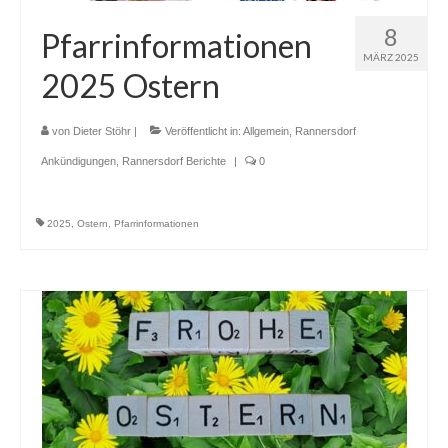
8
Pfarrinformationen
MÄRZ 2025
2025 Ostern
von
Dieter Stöhr
|
Veröffentlicht in:
Allgemein
,
Rannersdorf
Ankündigungen
,
Rannersdorf Berichte
|
0
2025
,
Ostern
,
Pfarrinformationen