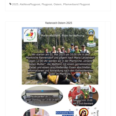
2025
,
AlaNovaFlugpost
,
Flugpost
,
Ostern
,
Pfarrverband Flugpost