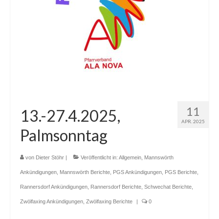
Erstkommunion
Firmung
Erwachsenen-Firmung
Hochzeit
Versöhnung
11
13.-27.4.2025,
Krankensalbung
APR. 2025
Palmsonntag
Wiedereintritt
Begräbnis
von
Dieter Stöhr
|
Veröffentlicht in:
Allgemein
,
Mannswörth
Ankündigungen
,
Mannswörth Berichte
,
PGS Ankündigungen
,
PGS Berichte
,
Prävention
Rannersdorf Ankündigungen
,
Rannersdorf Berichte
,
Schwechat Berichte
,
Datenschutz
Zwölfaxing Ankündigungen
,
Zwölfaxing Berichte
|
0
Pfarre Mannswörth