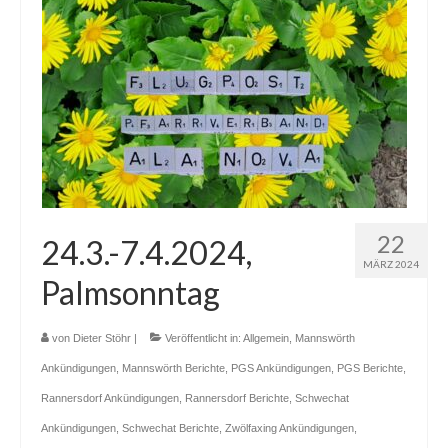
22
24.3.-7.4.2024,
MÄRZ 2024
Palmsonntag
von
Dieter Stöhr
|
Veröffentlicht in:
Allgemein
,
Mannswörth
Ankündigungen
,
Mannswörth Berichte
,
PGS Ankündigungen
,
PGS Berichte
,
Rannersdorf Ankündigungen
,
Rannersdorf Berichte
,
Schwechat
Ankündigungen
,
Schwechat Berichte
,
Zwölfaxing Ankündigungen
,