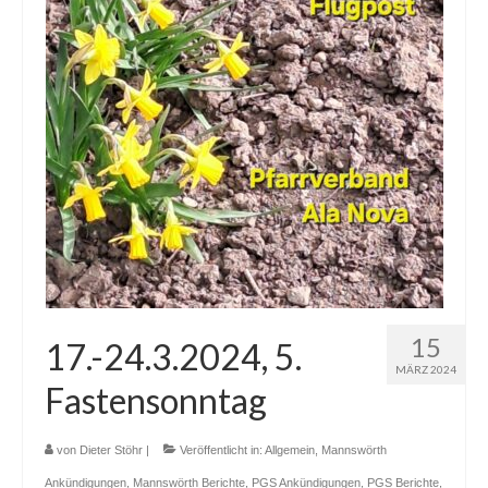
15
17.-24.3.2024, 5.
MÄRZ 2024
Fastensonntag
von
Dieter Stöhr
|
Veröffentlicht in:
Allgemein
,
Mannswörth
Ankündigungen
,
Mannswörth Berichte
,
PGS Ankündigungen
,
PGS Berichte
,