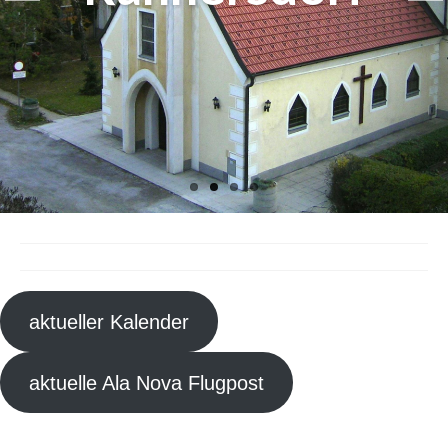
Erstkommunion
Firmung
Erwachsenen-Firmung
Hochzeit
Versöhnung
Krankensalbung
Wiedereintritt
Begräbnis
aktueller Kalender
Prävention
aktuelle Ala Nova Flugpost
Datenschutz
Pfarre Mannswörth