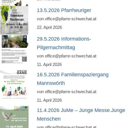
Newsfeed
13.5.2026 Pfarrheuriger
von office@pfarre-schwechat.at
Kontakt
22. April 2026
Gottesdienste
29.5.2026 Informations-
Unser Angebot
Pilgernachmittag
von office@pfarre-schwechat.at
Chronik Kirche Rannersdorf
11. April 2026
Chronik Kirche Kledering
16.5.2026 Familienspaziergang
Bilderbuch
Mannswörth
Pfarre Schwechat
von office@pfarre-schwechat.at
11. April 2026
Newsfeed
11.4.2026 JuMe – Junge Messe.Junge
Kontakt
Menschen
Standorte
von office@pfarre-schwechat.at