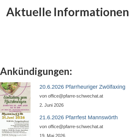
Aktuelle Informationen
Newsfeed
Kontakt
Gottesdienste
Unsere Angebote
Kinderkirche
Ankündigungen:
Jungschar
MinistrantInnen
20.6.2026 Pfarrheuriger Zwölfaxing
von office@pfarre-schwechat.at
Familienmesse
2. Juni 2026
Menschen
21.6.2026 Pfarrfest Mannswörth
Mannswörth Pfarrgemeinderat
von office@pfarre-schwechat.at
Pfarre Rannersdorf-Kledering
19. Mai 2026