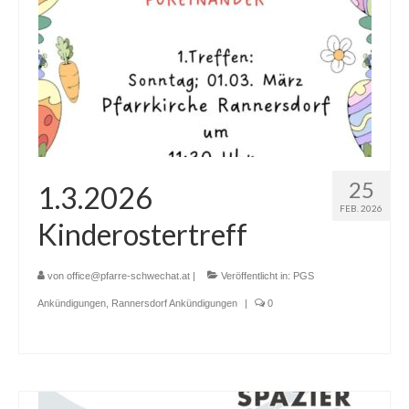
Pfarrfriedhof
Menschen
Gottesdienst
Pfarrcaritas
Firmung
25
1.3.2026
FEB. 2026
Fastentücher von Max Rauch
Kinderostertreff
Pfarre Zwölfaxing
von
office@pfarre-schwechat.at
|
Veröffentlicht in:
PGS
Newsfeed
Ankündigungen
,
Rannersdorf Ankündigungen
|
0
Kontakt
Menschen in der Pfarre Zwölfaxing