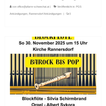
von
office@pfarre-schwechat.at
|
Veröffentlicht in:
PGS
Ankündigungen
,
Rannersdorf Ankündigungen
|
0