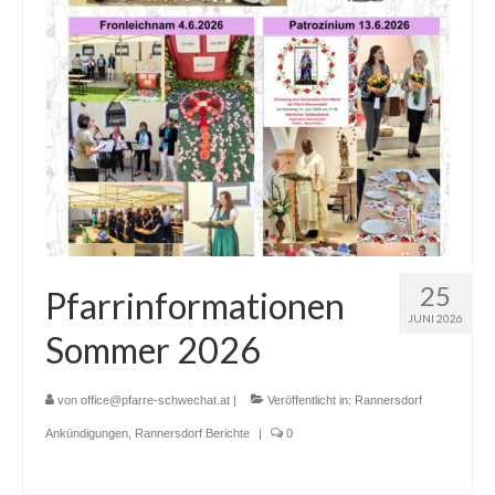
Erstkommunion
Firmung
Erwachsenen-Firmung
Hochzeit
Versöhnung
Krankensalbung
25
Pfarrinformationen
Wiedereintritt
JUNI 2026
Sommer 2026
Begräbnis
Prävention
von
office@pfarre-schwechat.at
|
Veröffentlicht in:
Rannersdorf
Ankündigungen
,
Rannersdorf Berichte
|
0
Datenschutz
Pfarre Mannswörth