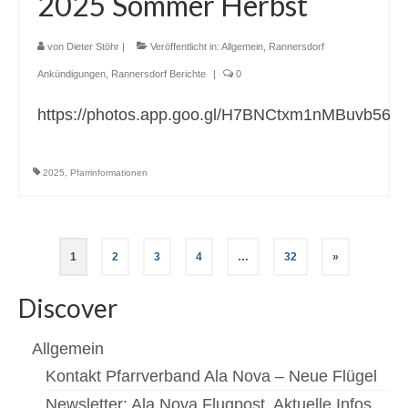
2025 Sommer Herbst
von
Dieter Stöhr
|
Veröffentlicht in:
Allgemein
,
Rannersdorf
Ankündigungen
,
Rannersdorf Berichte
|
0
https://photos.app.goo.gl/H7BNCtxm1nMBuvb56
2025
,
Pfarrinformationen
Seitennummerierung
1
2
3
4
…
32
»
der
Discover
Beiträge
Allgemein
Kontakt Pfarrverband Ala Nova – Neue Flügel
Newsletter: Ala Nova Flugpost, Aktuelle Infos