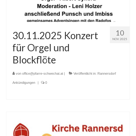
10
30.11.2025 Konzert
NOV. 2025
für Orgel und
Blockflöte
von
office@pfarre-schwechat.at
|
Veröffentlicht in:
Rannersdorf
Ankündigungen
|
0