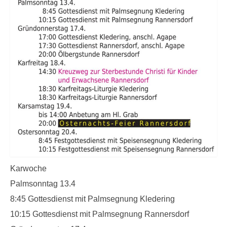
Erstkommunion
Firmung
Erwachsenen-Firmung
Hochzeit
Versöhnung
Krankensalbung
Wiedereintritt
Begräbnis
Karwoche
Prävention
Palmsonntag 13.4
8:45 Gottesdienst mit Palmsegnung Kledering
Datenschutz
10:15 Gottesdienst mit Palmsegnung Rannersdorf
Pfarre Mannswörth