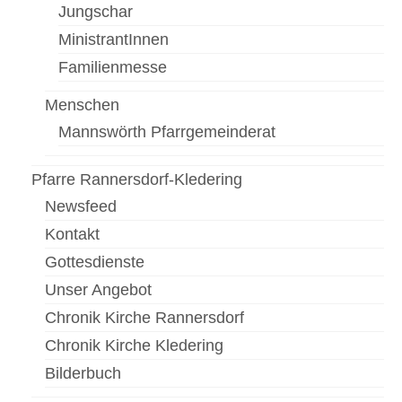
Gottesdienste
Jungschar
Flohmarkt
MinistrantInnen
Familienmesse
Kirchenführung
Menschen
Dreifaltigkeitsnews
Mannswörth Pfarrgemeinderat
Impressum
Pfarre Rannersdorf-Kledering
Newsfeed
Kontakt
Gottesdienste
Unser Angebot
Chronik Kirche Rannersdorf
Chronik Kirche Kledering
Bilderbuch