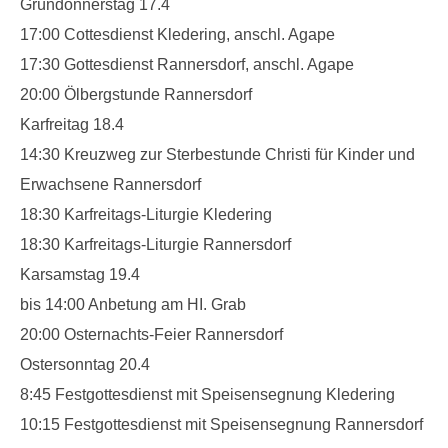
Gründonnerstag 17.4
Newsfeed
17:00 Cottesdienst Kledering, anschl. Agape
17:30 Gottesdienst Rannersdorf, anschl. Agape
Kontakt
20:00 Ölbergstunde Rannersdorf
Gottesdienste
Karfreitag 18.4
14:30 Kreuzweg zur Sterbestunde Christi für Kinder und
Unsere Angebote
Erwachsene Rannersdorf
Kinderkirche
18:30 Karfreitags-Liturgie Kledering
Jungschar
18:30 Karfreitags-Liturgie Rannersdorf
Karsamstag 19.4
MinistrantInnen
bis 14:00 Anbetung am HI. Grab
Familienmesse
20:00 Osternachts-Feier Rannersdorf
Menschen
Ostersonntag 20.4
8:45 Festgottesdienst mit Speisensegnung Kledering
Mannswörth Pfarrgemeinderat
10:15 Festgottesdienst mit Speisensegnung Rannersdorf
Pfarre Rannersdorf-Kledering