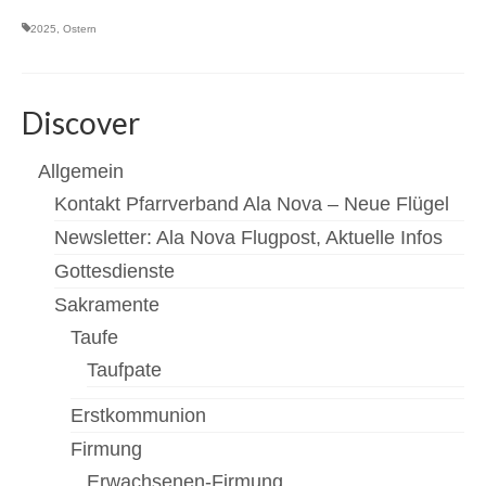
2025
,
Ostern
Newsfeed
Kontakt
Discover
Gottesdienste
Allgemein
Unser Angebot
Kontakt Pfarrverband Ala Nova – Neue Flügel
Chronik Kirche Rannersdorf
Newsletter: Ala Nova Flugpost, Aktuelle Infos
Chronik Kirche Kledering
Gottesdienste
Sakramente
Bilderbuch
Taufe
Pfarre Schwechat
Taufpate
Newsfeed
Erstkommunion
Kontakt
Firmung
Erwachsenen-Firmung
Standorte