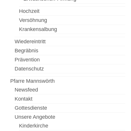
Hochzeit
Pfarrfriedhof
Versöhnung
Menschen
Krankensalbung
Gottesdienst
Wiedereintritt
Pfarrcaritas
Begräbnis
Firmung
Prävention
Datenschutz
Fastentücher von Max Rauch
Pfarre Mannswörth
Pfarre Zwölfaxing
Newsfeed
Newsfeed
Kontakt
Kontakt
Gottesdienste
Unsere Angebote
Menschen in der Pfarre Zwölfaxing
Kinderkirche