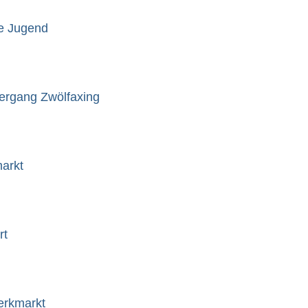
e Jugend
ergang Zwölfaxing
arkt
rt
erkmarkt