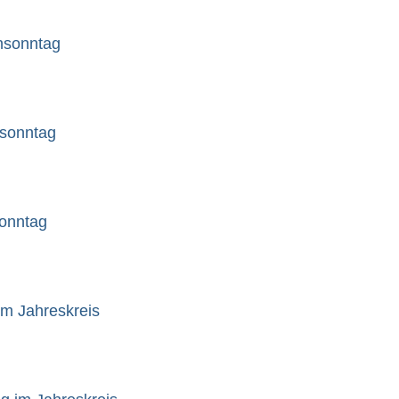
ensonntag
nsonntag
sonntag
im Jahreskreis