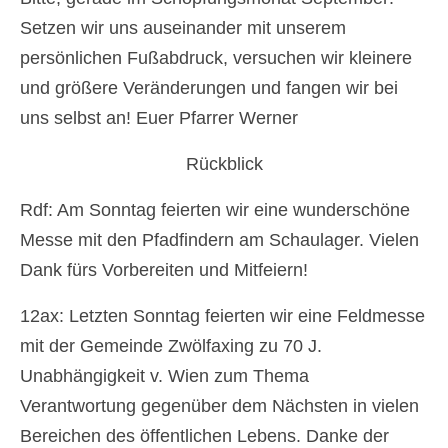
Setzen wir uns auseinander mit unserem
Newsfeed
persönlichen Fußabdruck, versuchen wir kleinere
Kontakt
und größere Veränderungen und fangen wir bei
Gottesdienste
uns selbst an! Euer Pfarrer Werner
Unsere Angebote
Rückblick
Kinderkirche
Rdf: Am Sonntag feierten wir eine wunderschöne
Jungschar
Messe mit den Pfadfindern am Schaulager. Vielen
Dank fürs Vorbereiten und Mitfeiern!
MinistrantInnen
12ax: Letzten Sonntag feierten wir eine Feldmesse
Familienmesse
mit der Gemeinde Zwölfaxing zu 70 J.
Menschen
Unabhängigkeit v. Wien zum Thema
Mannswörth Pfarrgemeinderat
Verantwortung gegenüber dem Nächsten in vielen
Bereichen des öffentlichen Lebens. Danke der
Pfarre Rannersdorf-Kledering