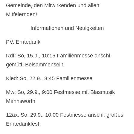
Gemeinde, den Mitwirkenden und allen
Newsfeed
Mitfeiernden!
Kontakt
Informationen und Neuigkeiten
Gottesdienste
PV: Erntedank
Unser Angebot
Rdf: So, 15.9., 10:15 Familienmesse anschl.
Chronik Kirche Rannersdorf
gemütl. Beisammensein
Chronik Kirche Kledering
Kled: So, 22.9., 8:45 Familienmesse
Bilderbuch
Mw: So, 29.9., 9:00 Festmesse mit Blasmusik
Pfarre Schwechat
Mannswörth
Newsfeed
12ax: So, 29.9., 10:00 Festmesse anschl. großes
Kontakt
Erntedankfest
Standorte