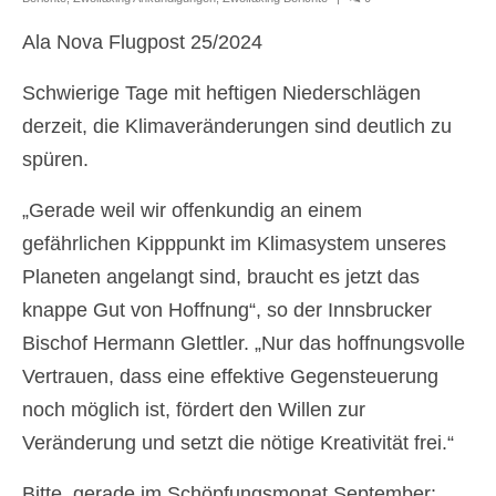
Erstkommunion
Ala Nova Flugpost 25/2024
Firmung
Schwierige Tage mit heftigen Niederschlägen
Erwachsenen-Firmung
derzeit, die Klimaveränderungen sind deutlich zu
spüren.
Hochzeit
„Gerade weil wir offenkundig an einem
Versöhnung
gefährlichen Kipppunkt im Klimasystem unseres
Krankensalbung
Planeten angelangt sind, braucht es jetzt das
Wiedereintritt
knappe Gut von Hoffnung“, so der Innsbrucker
Bischof Hermann Glettler. „Nur das hoffnungsvolle
Begräbnis
Vertrauen, dass eine effektive Gegensteuerung
Prävention
noch möglich ist, fördert den Willen zur
Datenschutz
Veränderung und setzt die nötige Kreativität frei.“
Pfarre Mannswörth
Bitte, gerade im Schöpfungsmonat September: