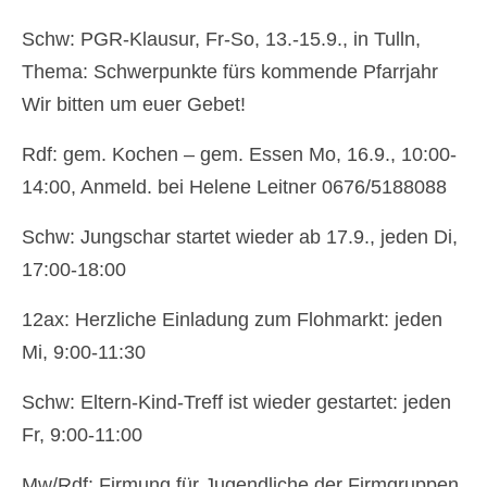
Gottesdienste
Schw: PGR-Klausur, Fr-So, 13.-15.9., in Tulln,
Flohmarkt
Thema: Schwerpunkte fürs kommende Pfarrjahr
Kirchenführung
Wir bitten um euer Gebet!
Dreifaltigkeitsnews
Rdf: gem. Kochen – gem. Essen Mo, 16.9., 10:00-
Impressum
14:00, Anmeld. bei Helene Leitner 0676/5188088
Schw: Jungschar startet wieder ab 17.9., jeden Di,
17:00-18:00
12ax: Herzliche Einladung zum Flohmarkt: jeden
Mi, 9:00-11:30
Schw: Eltern-Kind-Treff ist wieder gestartet: jeden
Fr, 9:00-11:00
Mw/Rdf: Firmung für Jugendliche der Firmgruppen