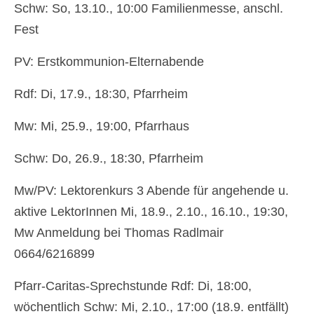
Schw: So, 13.10., 10:00 Familienmesse, anschl.
Pfarrfriedhof
Fest
Menschen
PV: Erstkommunion-Elternabende
Gottesdienst
Rdf: Di, 17.9., 18:30, Pfarrheim
Pfarrcaritas
Mw: Mi, 25.9., 19:00, Pfarrhaus
Firmung
Schw: Do, 26.9., 18:30, Pfarrheim
Fastentücher von Max Rauch
Mw/PV: Lektorenkurs 3 Abende für angehende u.
Pfarre Zwölfaxing
aktive LektorInnen Mi, 18.9., 2.10., 16.10., 19:30,
Newsfeed
Mw Anmeldung bei Thomas Radlmair
0664/6216899
Kontakt
Pfarr-Caritas-Sprechstunde Rdf: Di, 18:00,
Menschen in der Pfarre Zwölfaxing
wöchentlich Schw: Mi, 2.10., 17:00 (18.9. entfällt)