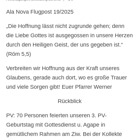
Erstkommunion
Ala Nova Flugpost 19/2025
Firmung
„Die Hoffnung lässt nicht zugrunde gehen; denn
Erwachsenen-Firmung
die Liebe Gottes ist ausgegossen in unsere Herzen
durch den Heiligen Geist, der uns gegeben ist.“
Hochzeit
(Röm 5,5)
Versöhnung
Verbreiten wir Hoffnung aus der Kraft unseres
Krankensalbung
Glaubens, gerade auch dort, wo es große Trauer
Wiedereintritt
und viele Sorgen gibt! Euer Pfarrer Werner
Begräbnis
Rückblick
Prävention
PV: 70 Personen feierten unseren 3. PV-
Datenschutz
Geburtstag mit Gottesdienst u. Agape in
gemütlichem Rahmen am Ziw. Bei der Kollekte
Pfarre Mannswörth