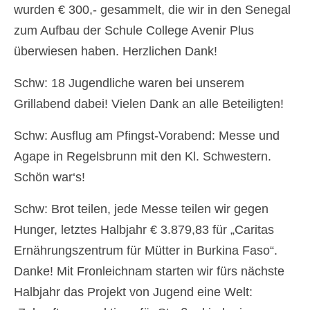
wurden € 300,- gesammelt, die wir in den Senegal
Newsfeed
zum Aufbau der Schule College Avenir Plus
überwiesen haben. Herzlichen Dank!
Kontakt
Gottesdienste
Schw: 18 Jugendliche waren bei unserem
Grillabend dabei! Vielen Dank an alle Beteiligten!
Unsere Angebote
Schw: Ausflug am Pfingst-Vorabend: Messe und
Kinderkirche
Agape in Regelsbrunn mit den Kl. Schwestern.
Jungschar
Schön war‘s!
MinistrantInnen
Schw: Brot teilen, jede Messe teilen wir gegen
Familienmesse
Hunger, letztes Halbjahr € 3.879,83 für „Caritas
Menschen
Ernährungszentrum für Mütter in Burkina Faso“.
Danke! Mit Fronleichnam starten wir fürs nächste
Mannswörth Pfarrgemeinderat
Halbjahr das Projekt von Jugend eine Welt:
Pfarre Rannersdorf-Kledering