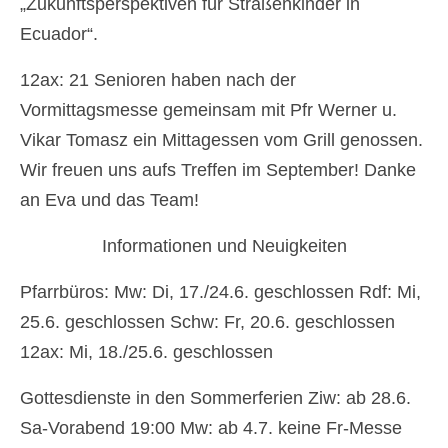
„Zukunftsperspektiven für Straßenkinder in
Ecuador“.
Newsfeed
Kontakt
12ax: 21 Senioren haben nach der
Vormittagsmesse gemeinsam mit Pfr Werner u.
Gottesdienste
Vikar Tomasz ein Mittagessen vom Grill genossen.
Unser Angebot
Wir freuen uns aufs Treffen im September! Danke
an Eva und das Team!
Chronik Kirche Rannersdorf
Chronik Kirche Kledering
Informationen und Neuigkeiten
Bilderbuch
Pfarrbüros: Mw: Di, 17./24.6. geschlossen Rdf: Mi,
25.6. geschlossen Schw: Fr, 20.6. geschlossen
Pfarre Schwechat
12ax: Mi, 18./25.6. geschlossen
Newsfeed
Gottesdienste in den Sommerferien Ziw: ab 28.6.
Kontakt
Sa-Vorabend 19:00 Mw: ab 4.7. keine Fr-Messe
Standorte