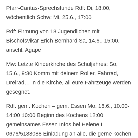
Pfarr-Caritas-Sprechstunde Rdf: Di, 18:00,
Pfarrfriedhof
wöchentlich Schw: Mi, 25.6., 17:00
Menschen
Rdf: Firmung von 18 Jugendlichen mit
Gottesdienst
Bischofsvikar Erich Bernhard Sa, 14.6., 15:00,
anschl. Agape
Pfarrcaritas
Firmung
Mw: Letzte Kinderkirche des Schuljahres: So,
15.6., 9:30 Komm mit deinem Roller, Fahrrad,
Fastentücher von Max Rauch
Dreirad… in die Kirche, all eure Fahrzeuge werden
Pfarre Zwölfaxing
gesegnet.
Newsfeed
Rdf: gem. Kochen – gem. Essen Mo, 16.6., 10:00-
Kontakt
14:00 10:00 Beginn des Kochens 12:00
gemeinsames Essen Infos bei Helene L.
Menschen in der Pfarre Zwölfaxing
0676/5188088 Einladung an alle, die gerne kochen