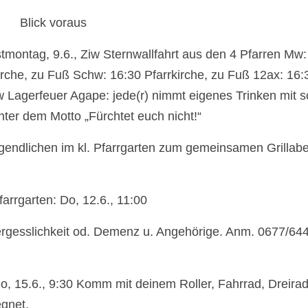
Blick voraus
stmontag, 9.6., Ziw Sternwallfahrt aus den 4 Pfarren Mw:
kirche, zu Fuß Schw: 16:30 Pfarrkirche, zu Fuß 12ax: 16:
iw Lagerfeuer Agape: jede(r) nimmt eigenes Trinken mit 
nter dem Motto „Fürchtet euch nicht!“
endlichen im kl. Pfarrgarten zum gemeinsamen Grillab
arrgarten: Do, 12.6., 11:00
ergesslichkeit od. Demenz u. Angehörige. Anm. 0677/6
o, 15.6., 9:30 Komm mit deinem Roller, Fahrrad, Dreira
egnet.