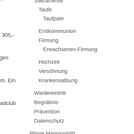
Sakramente
Taufe
Taufpate
Erstkommunion
 305,-
Firmung
Erwachsenen-Firmung
egen
Hochzeit
Versöhnung
im. Ein
Krankensalbung
Wiedereintritt
Begräbnis
radclub
Prävention
Datenschutz
Pfarre Mannswörth