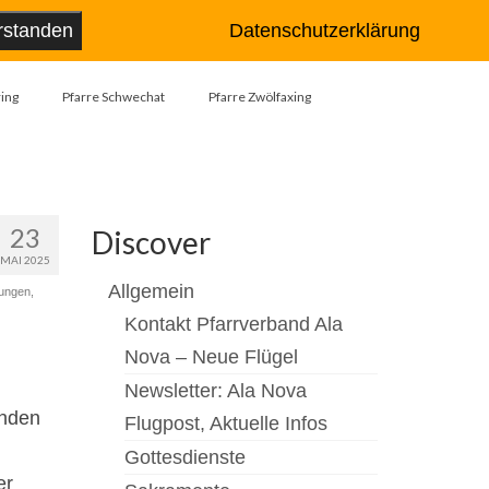
Suche
rstanden
Datenschutzerklärung
nach:
ing
Pfarre Schwechat
Pfarre Zwölfaxing
23
Discover
MAI 2025
Allgemein
gungen
,
Kontakt Pfarrverband Ala
Nova – Neue Flügel
Newsletter: Ala Nova
inden
Flugpost, Aktuelle Infos
l
Gottesdienste
er