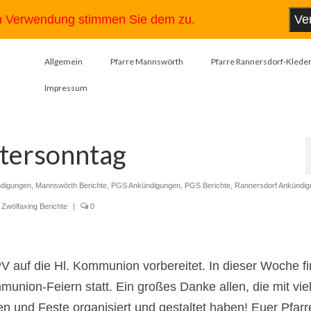
en Verwendung stimmen Sie dem zu.
Ve
Allgemein
Pfarre Mannswörth
Pfarre Rannersdorf-Kleder
Impressum
stersonntag
digungen
,
Mannswörth Berichte
,
PGS Ankündigungen
,
PGS Berichte
,
Rannersdorf Ankündi
,
Zwölfaxing Berichte
|
0
 auf die Hl. Kommunion vorbereitet. In dieser Woche f
union-Feiern statt. Ein großes Danke allen, die mit vie
 und Feste organisiert und gestaltet haben! Euer Pfarr