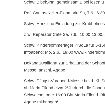
Schw: BibelSinn: gemeinsam Bibel lesen u e
Rdf: Caritas-Keller-Flohmarkt Sa, 7.6., 6:3
Schw: Herzliche Einladung zur Krabbelmess
Ziw: Reparatur Café Sa, 7.6., 10:00-13:00,
Schw: Kindersommerlager KiSoLa für 6-15j. K
Infoabend: Mo, 2.6., 19:00 www.kindersom
Dekanatswallfahrt zur Erhaltung der Schöp
Messe, anschl. Agape
Schw: Pfingst-Vorabend-Messe bei d. Kl. S
ab Maria Ellend etwa 2½h durch die Donau
Schwechat oder 16:00 Bhf Maria Ellend. Bitt
Agape mitbringen!