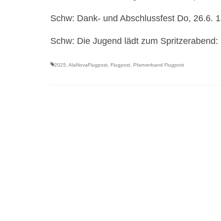
Schw: Dank- und Abschlussfest Do, 26.6. 1
Schw: Die Jugend lädt zum Spritzerabend: F
2025
,
AlaNovaFlugpost
,
Flugpost
,
Pfarrverband Flugpost