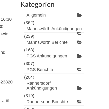
Kategorien
Allgemein
 16:30
(362)
30
Mannswörth Ankündigungen
sowie
(239)
Mannswörth Berichte
(168)
end
PGS Ankündigungen
(307)
PGS Berichte
(204)
4423820
Rannersdorf
Ankündigungen
(319)
d… in
Rannersdorf Berichte