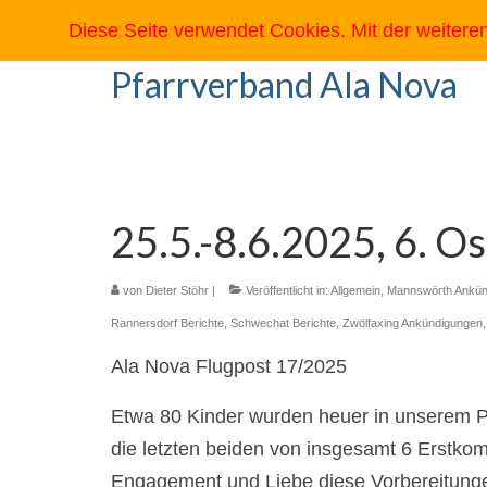
Diese Seite verwendet Cookies. Mit der weiter
Pfarrverband Ala Nova
25.5.-8.6.2025, 6. O
von
Dieter Stöhr
|
Veröffentlicht in:
Allgemein
,
Mannswörth Ankün
Rannersdorf Berichte
,
Schwechat Berichte
,
Zwölfaxing Ankündigungen
Ala Nova Flugpost 17/2025
Etwa 80 Kinder wurden heuer in unserem PV
die letzten beiden von insgesamt 6 Erstkomm
Engagement und Liebe diese Vorbereitungen