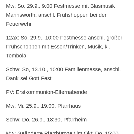
Mw: So, 29.9., 9:00 Festmesse mit Blasmusik
Newsfeed
Mannswörth, anschl. Frühshoppen bei der
Kontakt
Feuerwehr
Gottesdienste
12ax: So, 29.9., 10:00 Festmesse anschl. großer
Frühschoppen mit Essen/Trinken, Musik, kl.
Unser Angebot
Tombola
Chronik Kirche Rannersdorf
Schw: So, 13.10., 10:00 Familienmesse, anschl.
Chronik Kirche Kledering
Dank-sei-Gott-Fest
Bilderbuch
PV: Erstkommunion-Elternabende
Pfarre Schwechat
Mw: Mi, 25.9., 19:00, Pfarrhaus
Newsfeed
Schw: Do, 26.9., 18:30, Pfarrheim
Kontakt
Mw: Geänderte Pfarrbürozeit im Okt: Do, 15:00-
Standorte