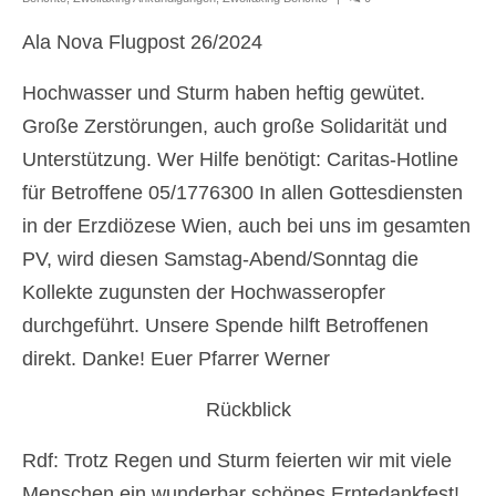
Erstkommunion
Ala Nova Flugpost 26/2024
Firmung
Hochwasser und Sturm haben heftig gewütet.
Erwachsenen-Firmung
Große Zerstörungen, auch große Solidarität und
Unterstützung. Wer Hilfe benötigt: Caritas-Hotline
Hochzeit
für Betroffene 05/1776300 In allen Gottesdiensten
Versöhnung
in der Erzdiözese Wien, auch bei uns im gesamten
PV, wird diesen Samstag-Abend/Sonntag die
Krankensalbung
Kollekte zugunsten der Hochwasseropfer
Wiedereintritt
durchgeführt. Unsere Spende hilft Betroffenen
Begräbnis
direkt. Danke! Euer Pfarrer Werner
Prävention
Rückblick
Datenschutz
Rdf: Trotz Regen und Sturm feierten wir mit viele
Pfarre Mannswörth
Menschen ein wunderbar schönes Erntedankfest!