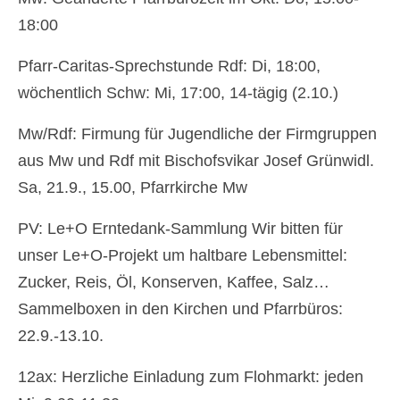
18:00
Pfarrfriedhof
Pfarr-Caritas-Sprechstunde Rdf: Di, 18:00,
Menschen
wöchentlich Schw: Mi, 17:00, 14-tägig (2.10.)
Gottesdienst
Mw/Rdf: Firmung für Jugendliche der Firmgruppen
Pfarrcaritas
aus Mw und Rdf mit Bischofsvikar Josef Grünwidl.
Firmung
Sa, 21.9., 15.00, Pfarrkirche Mw
Fastentücher von Max Rauch
PV: Le+O Erntedank-Sammlung Wir bitten für
Pfarre Zwölfaxing
unser Le+O-Projekt um haltbare Lebensmittel:
Zucker, Reis, Öl, Konserven, Kaffee, Salz…
Newsfeed
Sammelboxen in den Kirchen und Pfarrbüros:
Kontakt
22.9.-13.10.
Menschen in der Pfarre Zwölfaxing
12ax: Herzliche Einladung zum Flohmarkt: jeden