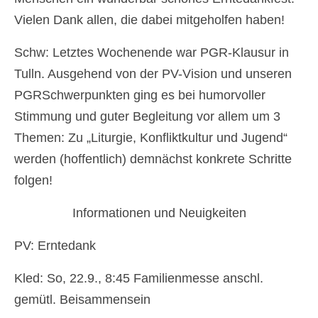
Vielen Dank allen, die dabei mitgeholfen haben!
Newsfeed
Schw: Letztes Wochenende war PGR-Klausur in
Kontakt
Tulln. Ausgehend von der PV-Vision und unseren
Gottesdienste
PGRSchwerpunkten ging es bei humorvoller
Unsere Angebote
Stimmung und guter Begleitung vor allem um 3
Themen: Zu „Liturgie, Konfliktkultur und Jugend“
Kinderkirche
werden (hoffentlich) demnächst konkrete Schritte
Jungschar
folgen!
MinistrantInnen
Informationen und Neuigkeiten
Familienmesse
PV: Erntedank
Menschen
Kled: So, 22.9., 8:45 Familienmesse anschl.
Mannswörth Pfarrgemeinderat
gemütl. Beisammensein
Pfarre Rannersdorf-Kledering