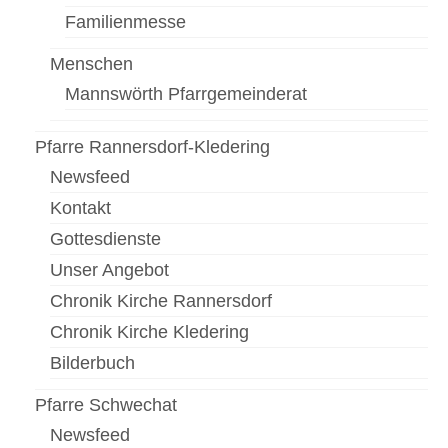
Familienmesse
Pfarrfriedhof
Menschen
Menschen
Mannswörth Pfarrgemeinderat
Gottesdienst
Pfarre Rannersdorf-Kledering
Pfarrcaritas
Newsfeed
Firmung
Kontakt
Gottesdienste
Fastentücher von Max Rauch
Unser Angebot
Pfarre Zwölfaxing
Chronik Kirche Rannersdorf
Newsfeed
Chronik Kirche Kledering
Bilderbuch
Kontakt
Pfarre Schwechat
Menschen in der Pfarre Zwölfaxing
Newsfeed