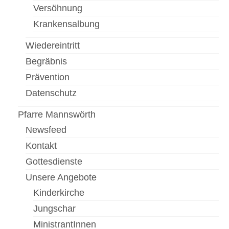
Versöhnung
Newsfeed
Krankensalbung
Kontakt
Wiedereintritt
Gottesdienste
Begräbnis
Prävention
Unser Angebot
Datenschutz
Chronik Kirche Rannersdorf
Pfarre Mannswörth
Chronik Kirche Kledering
Newsfeed
Bilderbuch
Kontakt
Gottesdienste
Pfarre Schwechat
Unsere Angebote
Newsfeed
Kinderkirche
Kontakt
Jungschar
MinistrantInnen
Standorte