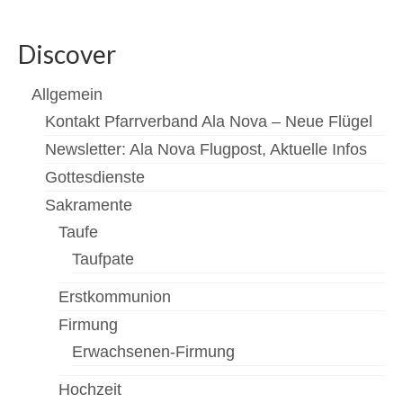
Newsfeed
Discover
Kontakt
Allgemein
Gottesdienste
Kontakt Pfarrverband Ala Nova – Neue Flügel
Unsere Angebote
Newsletter: Ala Nova Flugpost, Aktuelle Infos
Gottesdienste
Kinderkirche
Sakramente
Jungschar
Taufe
MinistrantInnen
Taufpate
Familienmesse
Erstkommunion
Firmung
Menschen
Erwachsenen-Firmung
Mannswörth Pfarrgemeinderat
Hochzeit
Pfarre Rannersdorf-Kledering