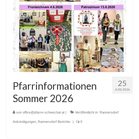
Erstkommunion
Firmung
Erwachsenen-Firmung
Hochzeit
Versöhnung
Krankensalbung
25
Pfarrinformationen
Wiedereintritt
JUNI 2026
Sommer 2026
Begräbnis
Prävention
von
office@pfarre-schwechat.at
|
Veröffentlicht in:
Rannersdorf
Ankündigungen
,
Rannersdorf Berichte
|
0
Datenschutz
Pfarre Mannswörth