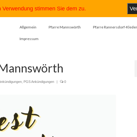
en Verwendung stimmen Sie dem zu.
Ve
Allgemein
Pfarre Mannswörth
Pfarre Rannersdorf-Kleder
Impressum
t Mannswörth
Ankündigungen
,
PGS Ankündigungen
|
0