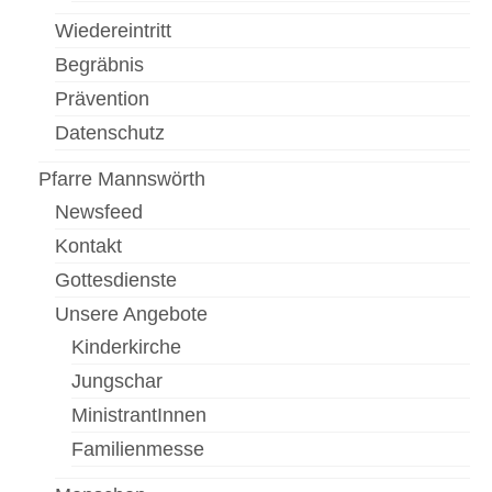
Wiedereintritt
Newsfeed
Begräbnis
Kontakt
Prävention
Gottesdienste
Datenschutz
Unser Angebot
Pfarre Mannswörth
Newsfeed
Chronik Kirche Rannersdorf
Kontakt
Chronik Kirche Kledering
Gottesdienste
Bilderbuch
Unsere Angebote
Kinderkirche
Pfarre Schwechat
Jungschar
Newsfeed
MinistrantInnen
Kontakt
Familienmesse
Standorte