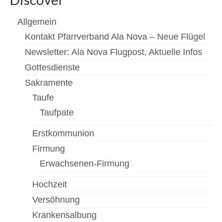
Newsfeed
Allgemein
Kontakt
Kontakt Pfarrverband Ala Nova – Neue Flügel
Newsletter: Ala Nova Flugpost, Aktuelle Infos
Gottesdienste
Gottesdienste
Unsere Angebote
Sakramente
Kinderkirche
Taufe
Taufpate
Jungschar
Erstkommunion
MinistrantInnen
Firmung
Familienmesse
Erwachsenen-Firmung
Menschen
Hochzeit
Mannswörth Pfarrgemeinderat
Versöhnung
Krankensalbung
Pfarre Rannersdorf-Kledering