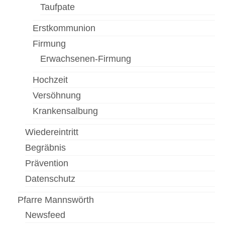
Taufpate
Pfarrfriedhof
Erstkommunion
Menschen
Firmung
Erwachsenen-Firmung
Gottesdienst
Hochzeit
Pfarrcaritas
Versöhnung
Firmung
Krankensalbung
Fastentücher von Max Rauch
Wiedereintritt
Pfarre Zwölfaxing
Begräbnis
Prävention
Newsfeed
Datenschutz
Kontakt
Pfarre Mannswörth
Menschen in der Pfarre Zwölfaxing
Newsfeed