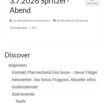
3.7.2026 Spritzer-
JUNI 2026
Abend
Newsfeed
Kontakt
von
office@pfarre-schwechat.at
|
Veröffentlicht in:
Schwechat
Gottesdienste
Ankündigungen
|
0
Unser Angebot
Chronik Kirche Rannersdorf
Discover
Chronik Kirche Kledering
Allgemein
Bilderbuch
Kontakt Pfarrverband Ala Nova – Neue Flügel
Pfarre Schwechat
Newsletter: Ala Nova Flugpost, Aktuelle Infos
Newsfeed
Gottesdienste
Sakramente
Kontakt
Taufe
Standorte