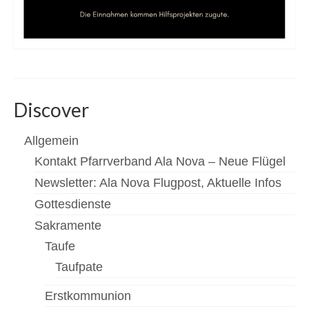
Newsfeed
Kontakt
Gottesdienste
Discover
Unsere Angebote
Kinderkirche
Allgemein
Kontakt Pfarrverband Ala Nova – Neue Flügel
Jungschar
Newsletter: Ala Nova Flugpost, Aktuelle Infos
MinistrantInnen
Gottesdienste
Familienmesse
Sakramente
Taufe
Menschen
Taufpate
Mannswörth Pfarrgemeinderat
Erstkommunion
Pfarre Rannersdorf-Kledering