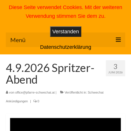
Suche
Diese Seite verwendet Cookies. Mit der weiteren
nach:
Verwendung stimmen Sie dem zu.
Pfarrverband Ala Nova
Verstanden
Menü
Datenschutzerklärung
Allgemein
4.9.2026 Spritzer-
3
Kontakt Pfarrverband Ala Nova – Neue Flügel
JUNI 2026
Abend
Newsletter: Ala Nova Flugpost, Aktuelle Infos
Gottesdienste
von
office@pfarre-schwechat.at
|
Veröffentlicht in:
Schwechat
Ankündigungen
|
0
Sakramente
Taufe
Taufpate