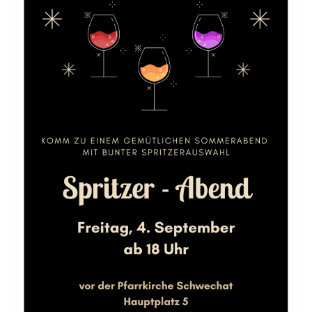
Erstkommunion
Firmung
Erwachsenen-Firmung
Hochzeit
Versöhnung
Krankensalbung
Wiedereintritt
Begräbnis
Prävention
Datenschutz
Pfarre Mannswörth