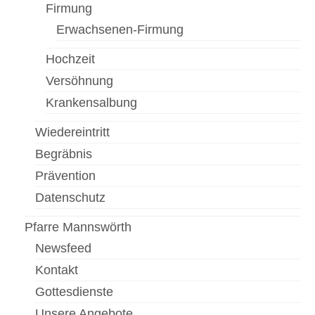
Firmung
Newsfeed
Erwachsenen-Firmung
Kontakt
Hochzeit
Versöhnung
Gottesdienste
Krankensalbung
Unser Angebot
Wiedereintritt
Chronik Kirche Rannersdorf
Begräbnis
Chronik Kirche Kledering
Prävention
Datenschutz
Bilderbuch
Pfarre Schwechat
Pfarre Mannswörth
Newsfeed
Newsfeed
Kontakt
Kontakt
Gottesdienste
Standorte
Unsere Angebote