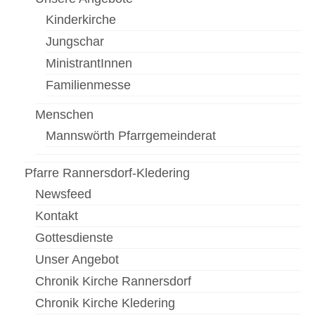
Kinderkirche
Pfarrfriedhof
Jungschar
Menschen
MinistrantInnen
Gottesdienst
Familienmesse
Pfarrcaritas
Menschen
Mannswörth Pfarrgemeinderat
Firmung
Fastentücher von Max Rauch
Pfarre Rannersdorf-Kledering
Newsfeed
Pfarre Zwölfaxing
Kontakt
Newsfeed
Gottesdienste
Kontakt
Unser Angebot
Chronik Kirche Rannersdorf
Menschen in der Pfarre Zwölfaxing
Chronik Kirche Kledering