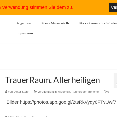
en Verwendung stimmen Sie dem zu.
Ve
Allgemein
Pfarre Mannswörth
Pfarre Rannersdorf-Kleder
Impressum
TrauerRaum, Allerheiligen
von
Dieter Stöhr
|
Veröffentlicht in:
Allgemein
,
Rannersdorf Berichte
|
0
Bilder https://photos.app.goo.gl/2tsRkVydy6FTvUwf7