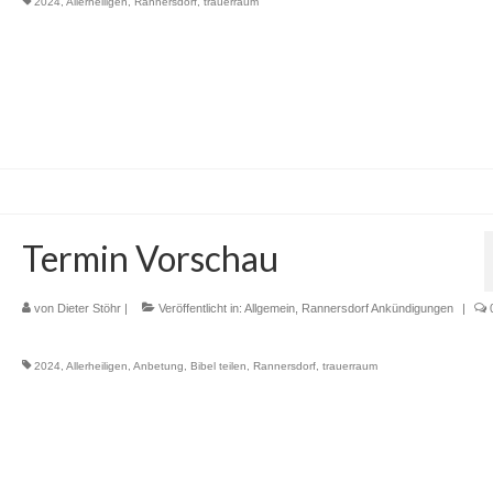
2024
,
Allerheiligen
,
Rannersdorf
,
trauerraum
Termin Vorschau
von
Dieter Stöhr
|
Veröffentlicht in:
Allgemein
,
Rannersdorf Ankündigungen
|
2024
,
Allerheiligen
,
Anbetung
,
Bibel teilen
,
Rannersdorf
,
trauerraum