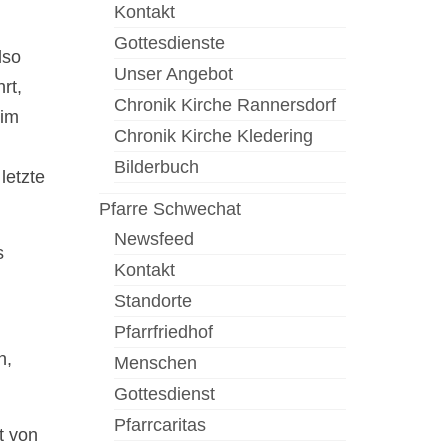
Kontakt
Gottesdienste
lso
Unser Angebot
rt,
Chronik Kirche Rannersdorf
 im
Chronik Kirche Kledering
Bilderbuch
letzte
Pfarre Schwechat
Newsfeed
s
Kontakt
Standorte
Pfarrfriedhof
n,
Menschen
Gottesdienst
Pfarrcaritas
t von