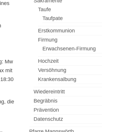
Sakramente
ines
Taufe
Taufpate
h
Erstkommunion
Firmung
Erwachsenen-Firmung
Hochzeit
ng: Mw
Versöhnung
ax mit
 18:30
Krankensalbung
Wiedereintritt
Begräbnis
g, die
Prävention
Datenschutz
Pfarre Mannswörth