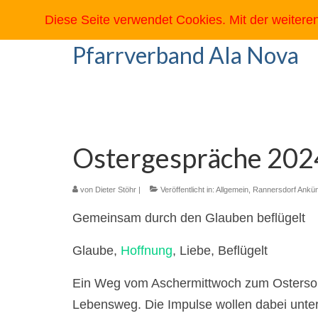
Diese Seite verwendet Cookies. Mit der weiter
Pfarrverband Ala Nova
Ostergespräche 202
von
Dieter Stöhr
|
Veröffentlicht in:
Allgemein
,
Rannersdorf Ankü
Gemeinsam durch den Glauben beflügelt
Glaube,
Hoffnung
, Liebe, Beflügelt
Ein Weg vom Aschermittwoch zum Ostersonnt
Lebensweg. Die Impulse wollen dabei unter