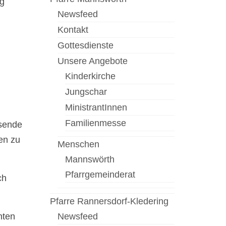
ng
Newsfeed
Kontakt
Gottesdienste
Unsere Angebote
Kinderkirche
Jungschar
MinistrantInnen
Familienmesse
usende
en zu
Menschen
Mannswörth
Pfarrgemeinderat
ch
Pfarre Rannersdorf-Kledering
hten
Newsfeed