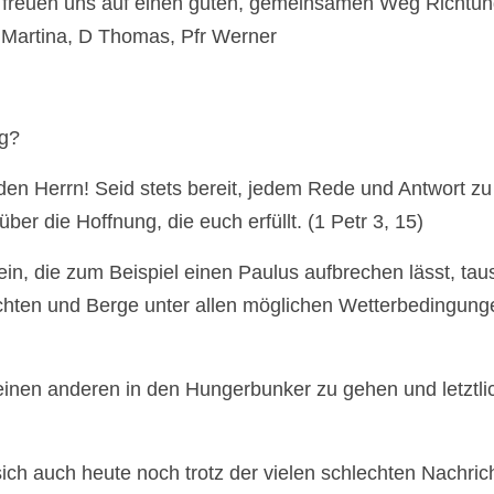
Wir freuen uns auf einen guten, gemeinsamen Weg Richtu
 Martina, D Thomas, Pfr Werner
ng?
 den Herrn! Seid stets bereit, jedem Rede und Antwort zu
er die Hoffnung, die euch erfüllt. (1 Petr 3, 15)
n, die zum Beispiel einen Paulus aufbrechen lässt, ta
uchten und Berge unter allen möglichen Wetterbedingung
 einen anderen in den Hungerbunker zu gehen und letztli
sich auch heute noch trotz der vielen schlechten Nachric