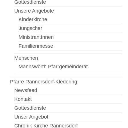
Gottesdienste
Unsere Angebote
Pfarrfriedhof
Kinderkirche
Menschen
Jungschar
Gottesdienst
MinistrantInnen
Familienmesse
Pfarrcaritas
Firmung
Menschen
Mannswörth Pfarrgemeinderat
Fastentücher von Max Rauch
Pfarre Zwölfaxing
Pfarre Rannersdorf-Kledering
Newsfeed
Newsfeed
Kontakt
Kontakt
Gottesdienste
Menschen in der Pfarre Zwölfaxing
Unser Angebot
Chronik Kirche Rannersdorf