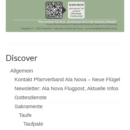
Newsfeed
Kontakt
Gottesdienste
Unsere Angebote
Discover
Kinderkirche
Jungschar
Allgemein
Kontakt Pfarrverband Ala Nova – Neue Flügel
MinistrantInnen
Newsletter: Ala Nova Flugpost, Aktuelle Infos
Familienmesse
Gottesdienste
Menschen
Sakramente
Taufe
Mannswörth Pfarrgemeinderat
Taufpate
Pfarre Rannersdorf-Kledering