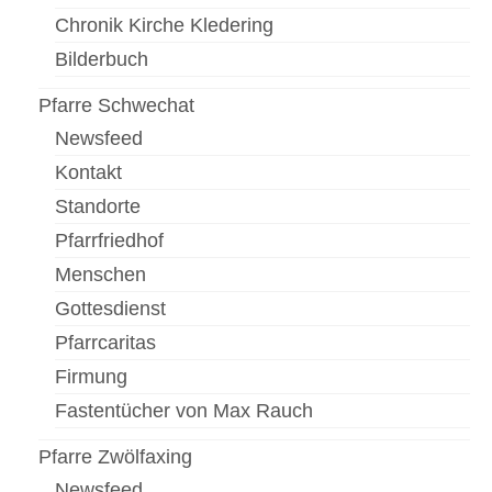
Gottesdienste
Chronik Kirche Kledering
Flohmarkt
Bilderbuch
Kirchenführung
Pfarre Schwechat
Dreifaltigkeitsnews
Newsfeed
Kontakt
Impressum
Standorte
Pfarrfriedhof
Menschen
Gottesdienst
Pfarrcaritas
Firmung
Fastentücher von Max Rauch
Pfarre Zwölfaxing
Newsfeed