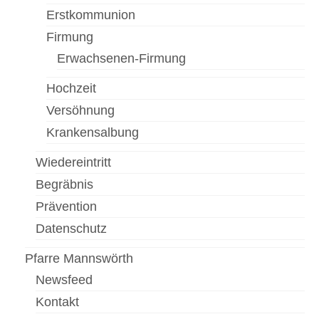
Erstkommunion
Newsfeed
Firmung
Kontakt
Erwachsenen-Firmung
Gottesdienste
Hochzeit
Versöhnung
Unser Angebot
Krankensalbung
Chronik Kirche Rannersdorf
Wiedereintritt
Chronik Kirche Kledering
Begräbnis
Bilderbuch
Prävention
Datenschutz
Pfarre Schwechat
Pfarre Mannswörth
Newsfeed
Newsfeed
Kontakt
Kontakt
Standorte