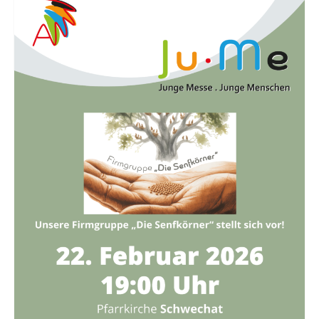
Erstkommunion
Firmung
Erwachsenen-Firmung
Hochzeit
Versöhnung
Krankensalbung
Wiedereintritt
Begräbnis
Prävention
Datenschutz
Pfarre Mannswörth